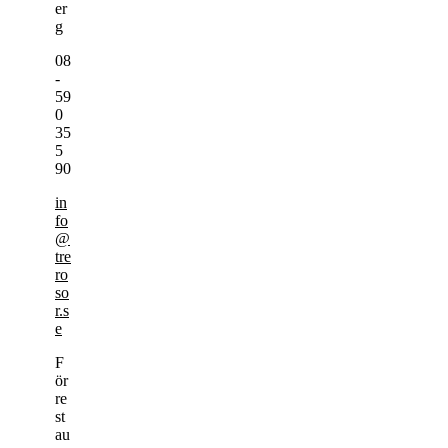
er
g
08
-
59
0
35
5
90
in
fo
@
tre
ro
so
r.s
e
F
ör
re
st
au