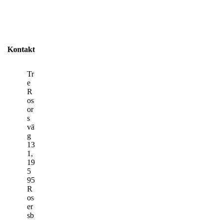
Kontakt
Tr
e
R
os
or
s
vä
g
13
1,
19
5
95
R
os
er
sb