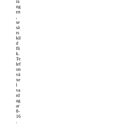
ra
ng
en
,
se
sä
rs
kil
d
fli
k.
Te
lef
on
vä
xe
l
va
rd
ag
ar
8-
16
.