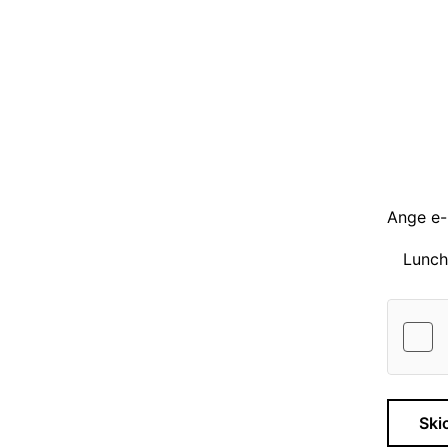
Ange e-p
Ski