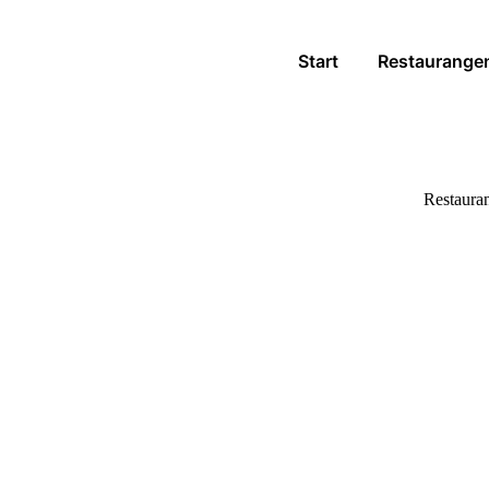
Start
Restaurange
Restauran